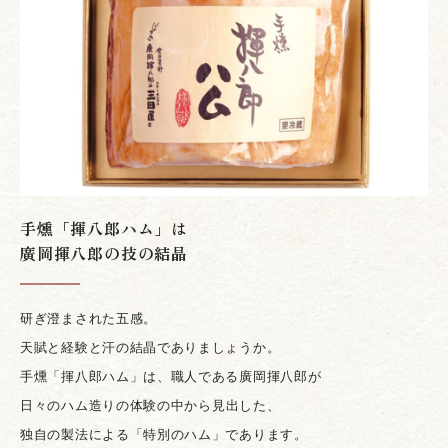
手燻「揮八郎ハム」は
廣岡揮八郎の技の結晶
研ぎ澄まされた五感。
天賦と経験と汗の結晶でありましょうか。
手燻「揮八郎ハム」は、職人である廣岡揮八郎が
日々の
ハム造りの体験の中から見出した、
独自の製法による「特別のハム」であります。