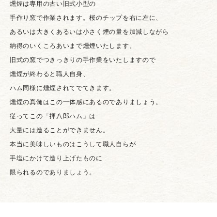
燻煙は専用の古い旧式小型の
手作り窯で作業されます。
桜のチップを右に左に、
あるいは大きくあるいは小さく煙の量を加減しながら
納得のいくころあいまで燻煙いたします。
旧式の窯でつきっきりの手作業をいたしますので
燻煙が終わると職人自身、
ハム同様に燻煙されてでてきます。
燻煙の真髄はこの一体感にあるのでありましょう。
従ってこの「揮八郎ハム」は
大量には造ることができません。
本当に美味しいものはこうして職人自らが
手塩にかけて
造り上げたものに
限られるのでありましょう。