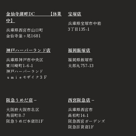
金仙寺湖畔DC 【休業
宝塚店
中】
兵庫県宝塚市中筋
3丁目135-1
兵庫県西宮市山口町
金仙寺釜ヶ尾1681
神戸ハーバーランド店
福岡飯塚店
兵庫県神戸市中央区
福岡県飯塚市
東川崎町1-6-1
太郎丸757-13
神戸ハーバーランド
ｕｍｉｅモザイク３Ｆ
阪急うめだ店
西宮阪急店
大阪府大阪市北区
兵庫県西宮市
角田町8-7
高松町14-1
阪急うめだ本店B1F
阪急西宮ガーデンズ
阪急百貨店1F