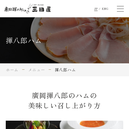
JP
/
ENG
揮八郎ハム
ホーム
メニュー
揮八郎ハム
廣岡揮八郎のハムの
美味しい召し上がり方